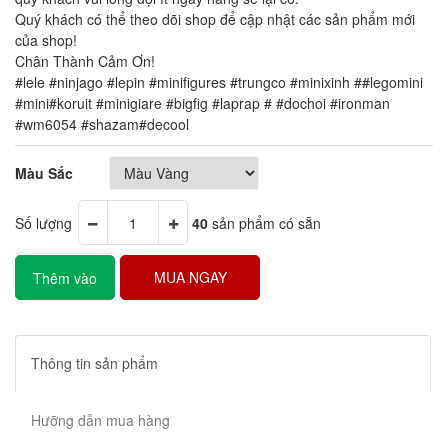
Quý khách có thể theo dõi shop để cập nhật các sản phẩm mới
của shop!
Chân Thành Cảm Ơn!
#lele #ninjago #lepin #minifigures #trungco #minixinh ##legomini
#mini#koruit #minigiare #bigfig #laprap # #dochoi #ironman
#wm6054 #shazam#decool
Màu Sắc
Số lượng
40
sản phẩm có sẵn
MUA NGAY
Thêm vào
giỏ hàng
Thông tin sản phẩm
Hưỡng dẫn mua hàng