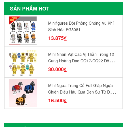
SẢN PHẨM HOT
Minifigures Đội Phòng Chống Vũ Khí
Sinh Hóa PG8081
13.875₫
Mini Nhân Vật Các Vị Thần Trong 12
Cung Hoàng Đạo CQ17-CQ22 Đồ
Chơi Lắp Ráp Mô Hình Yêu Thích
30.000₫
Mini Ngựa Trung Cổ Full Giáp Ngựa
Chiến Diều Hâu Quạ Đen Sư Tử Đỏ
N1003 - N1005 Đồ Chơi Lắp Ráp Mô
16.500₫
Hình Nhân Vật