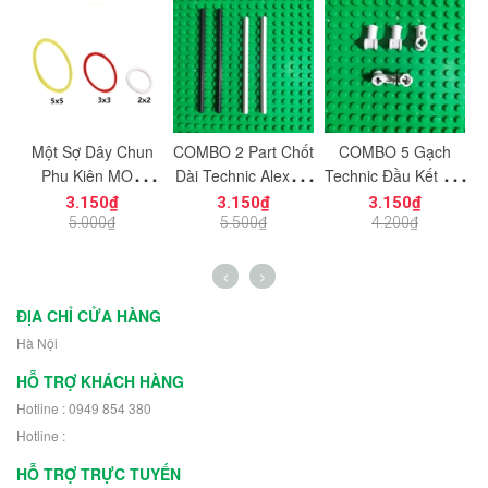
Một Sợ Dây Chun
COMBO 2 Part Chốt
COMBO 5 Gạch
a
Phụ Kiện MOC
Dài Technic Alex 11
Technic Đầu Kết Nối
ụ
Technic NO.1419 -
12 NO.915 - Phụ
Vuông Góc NO.912 -
3.150₫
3.150₫
3.150₫
g
Đồ Chơi Lắp Ráp
Kiện MOC Tương
Phụ Kiện MOC
5.000₫
5.500₫
4.200₫
Tương Thích Part
Thích Part 23948
0
85543/85544/85546
3708
ĐỊA CHỈ CỬA HÀNG
Hà Nội
HỖ TRỢ KHÁCH HÀNG
Hotline : 0949 854 380
Hotline :
HỖ TRỢ TRỰC TUYẾN