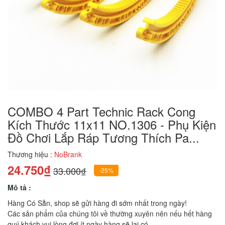
COMBO 4 Part Technic Rack Cong
Kích Thước 11x11 NO.1306 - Phụ Kiện
Đồ Chơi Lắp Ráp Tương Thích Pa...
Thương hiệu :
NoBrank
24.750₫
33.000₫
-25%
Mô tả :
Hàng Có Sẵn, shop sẽ gửi hàng đi sớm nhất trong ngày!
Các sản phẩm của chúng tôi về thường xuyên nên nếu hết hàng
quý khách vui lòng đợi ít ngày hàng sẽ lại có.