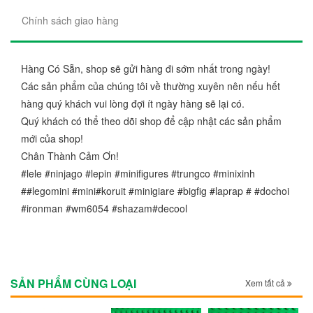
Chính sách giao hàng
Hàng Có Sẵn, shop sẽ gửi hàng đi sớm nhất trong ngày!
Các sản phẩm của chúng tôi về thường xuyên nên nếu hết
hàng quý khách vui lòng đợi ít ngày hàng sẽ lại có.
Quý khách có thể theo dõi shop để cập nhật các sản phẩm
mới của shop!
Chân Thành Cảm Ơn!
#lele #ninjago #lepin #minifigures #trungco #minixinh
##legomini #mini#koruit #minigiare #bigfig #laprap # #dochoi
#ironman #wm6054 #shazam#decool
SẢN PHẨM CÙNG LOẠI
Xem tất cả