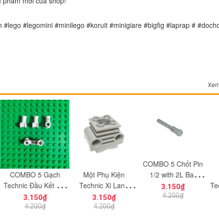
n phẩm mới của shop!
h #lego #legomini #minilego #koruit #minigiare #bigfig #laprap # #docho
Xem
COMBO 5 Chốt Pin
 5 Gạch
Một Phụ Kiện
Một Phụ 
1/2 with 2L Bar
Đầu Kết Nối
Technic Xi Lanh
Technic Part
Extension NO.857 -
3.150₫
c NO.912 -
Động Cơ NO.880 -
NO.834 - Ph
Phụ Kiện MOC
4.200₫
150₫
3.150₫
3.150
iện MOC
Phụ Kiện MOC
MOC Tương
Tương Thích Part
200₫
4.200₫
4.200
Tương Thích Part
Lego Part 
61184