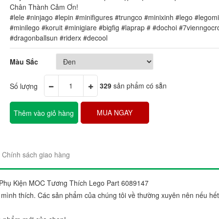
Chân Thành Cảm Ơn!
#lele #ninjago #lepin #minifigures #trungco #minixinh #lego #legomi
#minilego #koruit #minigiare #bigfig #laprap # #dochoi #7vienngoc
#dragonballsun #riderx #decool
Màu Sắc
"Sản phẩm thì trên cả tuyệt 
Số lượng
329
sản phẩm có sẵn
đẹp. Ráp lên cái nào thích c
gói sản phẩm rất đẹp và chắ
MUA NGAY
Thêm vào giỏ hàng
Chị Trang
Cầu Giấy, Hà Nộ
Chính sách giao hàng
 Phụ Kiện MOC Tương Thích Lego Part 6089147
 mình thích. Các sản phẩm của chúng tôi về thường xuyên nên nếu hế