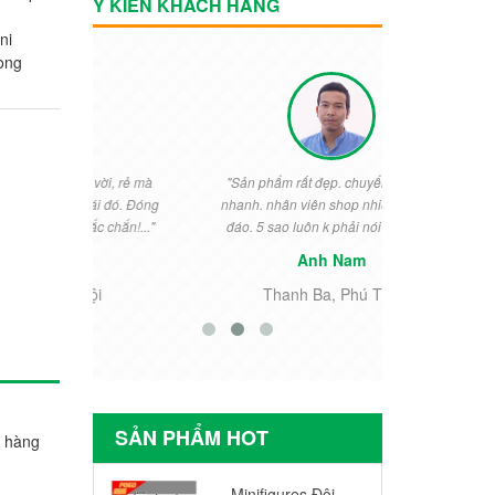
Ý KIẾN KHÁCH HÀNG
ni
rong
vời, rẻ mà
"Sản phẩm rất đẹp. chuyển phát rất
"Rất đẹp. Bé
ái đó. Đóng
nhanh. nhân viên shop nhiệt tình chu
ngày thưởng 
c chắn!..."
đáo. 5 sao luôn k phải nói gì nữa..."
cho khỏi 
Anh Nam
i
Thanh Ba, Phú Thọ
Tiền
SẢN PHẨM HOT
t hàng
Minifigures Đội