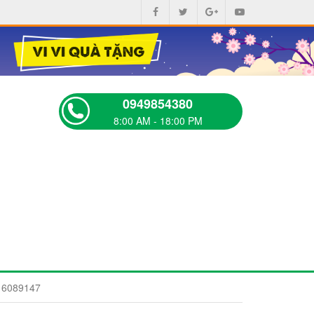
0949854380
8:00 AM - 18:00 PM
t 6089147