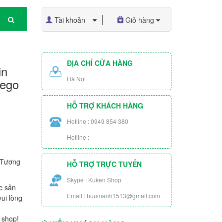
Tài khoản
Giỏ hàng
ĐỊA CHỈ CỬA HÀNG
in
Hà Nội
Lego
HỖ TRỢ KHÁCH HÀNG
Hotline : 0949 854 380
Hotline :
 Tương
HỖ TRỢ TRỰC TUYẾN
Skype : Kuken Shop
c sản
Email : huumanh1513@gmail.com
ui lòng
 shop!