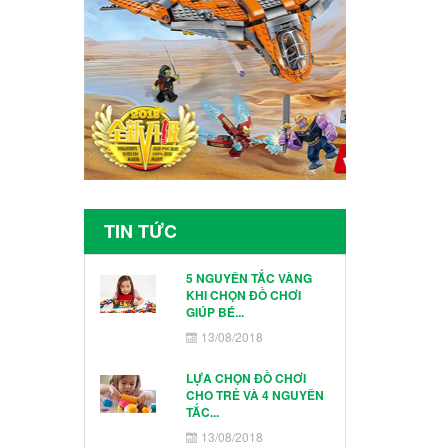
4265
TIN TỨC
5 NGUYÊN TẮC VÀNG
KHI CHỌN ĐỒ CHƠI
GIÚP BÉ...
13/08/2018
LỰA CHỌN ĐỒ CHƠI
CHO TRẺ VÀ 4 NGUYÊN
TẮC...
13/08/2018