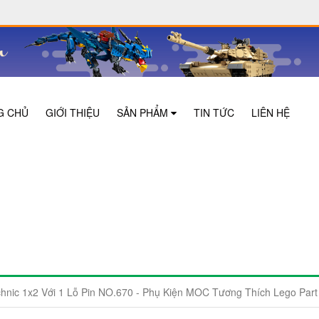
G CHỦ
GIỚI THIỆU
SẢN PHẨM
TIN TỨC
LIÊN HỆ
ic 1x2 Với 1 Lỗ Pin NO.670 - Phụ Kiện MOC Tương Thích Lego Par