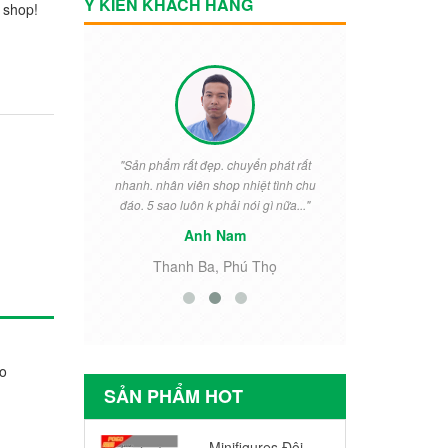
Ý KIẾN KHÁCH HÀNG
 shop!
vời, rẻ mà
"Sản phẩm rất đẹp. chuyển phát rất
"Rất đẹp. Bé
ái đó. Đóng
nhanh. nhân viên shop nhiệt tình chu
ngày thưởng 
c chắn!..."
đáo. 5 sao luôn k phải nói gì nữa..."
cho khỏi 
Anh Nam
i
Thanh Ba, Phú Thọ
Tiền
ào
SẢN PHẨM HOT
Minifigures Đội