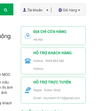
Tài khoản
Giỏ hàng
ĐỊA CHỈ CỬA HÀNG
uông
Hà Nội
HỖ TRỢ KHÁCH HÀNG
Hotline : 0949 854 380
Hotline :
ện MOC
ỗi mẫu
HỖ TRỢ TRỰC TUYẾN
 thị ảnh
Skype : Kuken Shop
t ảnh
Email : huumanh1513@gmail.com
ý khách