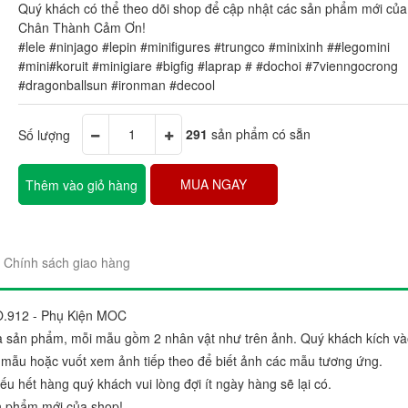
Quý khách có thể theo dõi shop để cập nhật các sản phẩm mới của
Chân Thành Cảm Ơn!
#lele #ninjago #lepin #minifigures #trungco #minixinh ##legomini
#mini#koruit #minigiare #bigfig #laprap # #dochoi #7vienngocrong
#dragonballsun #ironman #decool
Số lượng
291
sản phẩm có sẵn
"Sản phẩm thì trên cả tuyệt 
đẹp. Ráp lên cái nào thích c
MUA NGAY
Thêm vào giỏ hàng
gói sản phẩm rất đẹp và chắ
Chị Trang
Cầu Giấy, Hà Nộ
Chính sách giao hàng
.912 - Phụ Kiện MOC
a sản phẩm, mỗi mẫu gồm 2 nhân vật như trên ảnh. Quý khách kích v
 mẫu hoặc vuốt xem ảnh tiếp theo để biết ảnh các mẫu tương ứng.
 hết hàng quý khách vui lòng đợi ít ngày hàng sẽ lại có.
n phẩm mới của shop!