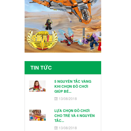
4265
Thích Lego Pa
3647
TIN TỨC
5 NGUYÊN TẮC VÀNG
KHI CHỌN ĐỒ CHƠI
GIÚP BÉ...
13/08/2018
LỰA CHỌN ĐỒ CHƠI
CHO TRẺ VÀ 4 NGUYÊN
TẮC...
13/08/2018