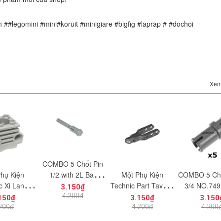
h ##legomini #mini#koruit #minigiare #bigfig #laprap # #dochoi
Xem
COMBO 5 Chốt Pin
hụ Kiện
Một Phụ Kiện
COMBO 5 Ch
1/2 with 2L Bar
c Xi Lanh
Technic Part Tay Lái
3/4 NO.749
Extension NO.857 -
3.150₫
 NO.880 -
NO.834 - Phụ Kiện
Kiện MOC 
Phụ Kiện MOC
4.200₫
150₫
3.150₫
3.150
iện MOC
MOC Tương Thích
Thích Lego
Tương Thích Part
200₫
4.200₫
4.200
hích Part
Lego Part 57515
3200
61184