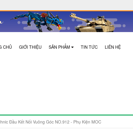
G CHỦ
GIỚI THIỆU
SẢN PHẨM
TIN TỨC
LIÊN HỆ
nic Đầu Kết Nối Vuông Góc NO.912 - Phụ Kiện MOC