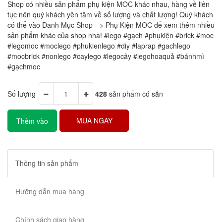
Shop có nhiều sản phẩm phụ kiện MOC khác nhau, hàng về liên
tục nên quý khách yên tâm về số lượng và chất lượng! Quý khách
có thể vào Danh Mục Shop --> Phụ Kiện MOC để xem thêm nhiều
sản phẩm khác của shop nha! #lego #gạch #phụkiện #brick #moc
#legomoc #moclego #phukienlego #diy #laprap #gachlego
#mocbrick #nonlego #caylego #legocây #legohoaquả #bánhmì
#gạchmoc
Số lượng
428
sản phẩm có sẵn
MUA NGAY
Thêm vào
giỏ hàng
Thông tin sản phẩm
Hưỡng dẫn mua hàng
Chính sách giao hàng