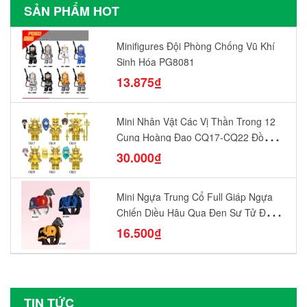
SẢN PHẨM HOT
Minifigures Đội Phòng Chống Vũ Khí
Sinh Hóa PG8081
13.875₫
Mini Nhân Vật Các Vị Thần Trong 12
Cung Hoàng Đạo CQ17-CQ22 Đồ
Chơi Lắp Ráp Mô Hình Yêu Thích
30.000₫
Mini Ngựa Trung Cổ Full Giáp Ngựa
Chiến Diều Hâu Quạ Đen Sư Tử Đỏ
N1003 - N1005 Đồ Chơi Lắp Ráp Mô
16.500₫
Hình Nhân Vật
TIN TỨC