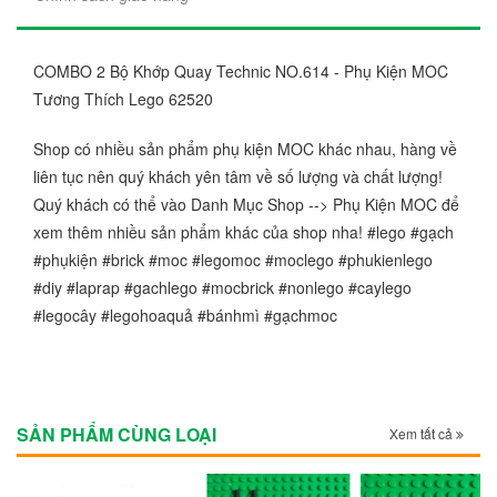
COMBO 2 Bộ Khớp Quay Technic NO.614 - Phụ Kiện MOC
Tương Thích Lego 62520
Shop có nhiều sản phẩm phụ kiện MOC khác nhau, hàng về
liên tục nên quý khách yên tâm về số lượng và chất lượng!
Quý khách có thể vào Danh Mục Shop --> Phụ Kiện MOC để
xem thêm nhiều sản phẩm khác của shop nha! #lego #gạch
#phụkiện #brick #moc #legomoc #moclego #phukienlego
#diy #laprap #gachlego #mocbrick #nonlego #caylego
#legocây #legohoaquả #bánhmì #gạchmoc
SẢN PHẨM CÙNG LOẠI
Xem tất cả