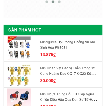
SẢN PHẨM HOT
Minifigures Đội Phòng Chống Vũ Khí
Sinh Hóa PG8081
13.875₫
Mini Nhân Vật Các Vị Thần Trong 12
Cung Hoàng Đạo CQ17-CQ22 Đồ
Chơi Lắp Ráp Mô Hình Yêu Thích
30.000₫
Mini Ngựa Trung Cổ Full Giáp Ngựa
Chiến Diều Hâu Quạ Đen Sư Tử Đỏ
N1003 - N1005 Đồ Chơi Lắp Ráp Mô