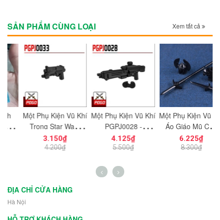
SẢN PHẨM CÙNG LOẠI
Xem tất cả
Một Phụ Kiện Vũ Khí
Một Phụ Kiện Vũ Khí
Một Phụ Kiện Vũ Khí
C
ệu
Trong Star Wars
PGPJ0028 -
Áo Giáo Mũ Cho
g
PGPJ0033 NO.1198
NO.1203 - Phụ Kiện
Chiến Binh Gondor
3.150₫
4.125₫
6.225₫
- Phụ Kiện MOC
MOC
Phiên Bản Màu Đen
L
4.200₫
5.500₫
8.300₫
h
NO.1233 - Phụ Kiện
MOC
ĐỊA CHỈ CỬA HÀNG
Hà Nội
HỖ TRỢ KHÁCH HÀNG