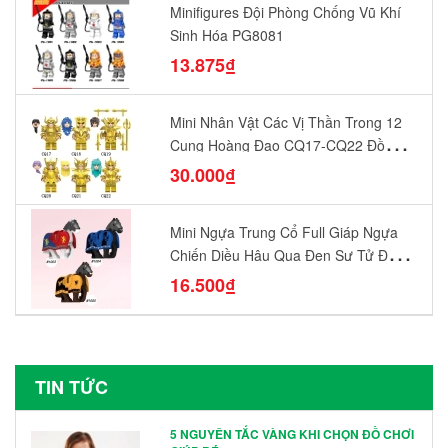
Minifigures Đội Phòng Chống Vũ Khí
Sinh Hóa PG8081
13.875₫
Mini Nhân Vật Các Vị Thần Trong 12
Cung Hoàng Đạo CQ17-CQ22 Đồ
Chơi Lắp Ráp Mô Hình Yêu Thích
30.000₫
Mini Ngựa Trung Cổ Full Giáp Ngựa
Chiến Diều Hâu Quạ Đen Sư Tử Đỏ
N1003 - N1005 Đồ Chơi Lắp Ráp Mô
16.500₫
Hình Nhân Vật
TIN TỨC
5 NGUYÊN TẮC VÀNG KHI CHỌN ĐỒ CHƠI