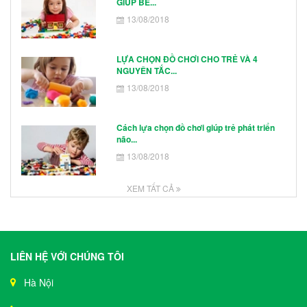
GIÚP BÉ...
13/08/2018
LỰA CHỌN ĐỒ CHƠI CHO TRẺ VÀ 4
NGUYÊN TẮC...
13/08/2018
Cách lựa chọn đồ chơi giúp trẻ phát triển
não...
13/08/2018
XEM TẤT CẢ
LIÊN HỆ VỚI CHÚNG TÔI
Hà Nội