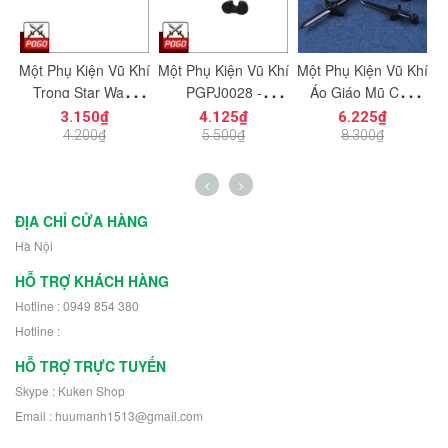
Một Phụ Kiện Vũ Khí
Một Phụ Kiện Vũ Khí
Một Phụ Kiện Vũ Khí
C
ệu
Trong Star Wars
PGPJ0028 -
Áo Giáo Mũ Cho
g
PGPJ0033 NO.1198
NO.1203 - Phụ Kiện
Chiến Binh Gondor
3.150₫
4.125₫
6.225₫
- Phụ Kiện MOC
MOC
Phiên Bản Màu Đen
L
4.200₫
5.500₫
8.300₫
h
NO.1233 - Phụ Kiện
MOC
ĐỊA CHỈ CỬA HÀNG
Hà Nội
HỖ TRỢ KHÁCH HÀNG
Hotline : 0949 854 380
Hotline :
HỖ TRỢ TRỰC TUYẾN
Skype : Kuken Shop
Email : huumanh1513@gmail.com