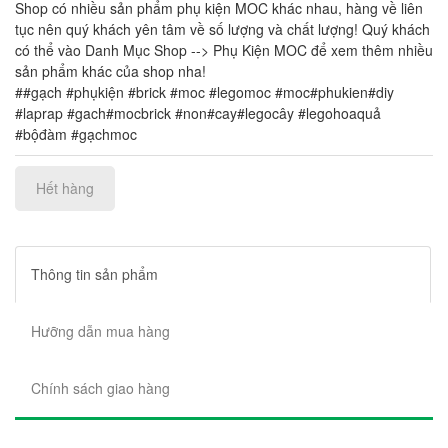
Shop có nhiều sản phẩm phụ kiện MOC khác nhau, hàng về liên
tục nên quý khách yên tâm về số lượng và chất lượng! Quý khách
có thể vào Danh Mục Shop --> Phụ Kiện MOC để xem thêm nhiều
sản phẩm khác của shop nha!
##gạch #phụkiện #brick #moc #legomoc #moc#phukien#diy
#laprap #gach#mocbrick #non#cay#legocây #legohoaquả
#bộđàm #gạchmoc
Hết hàng
Thông tin sản phẩm
Hưỡng dẫn mua hàng
Chính sách giao hàng