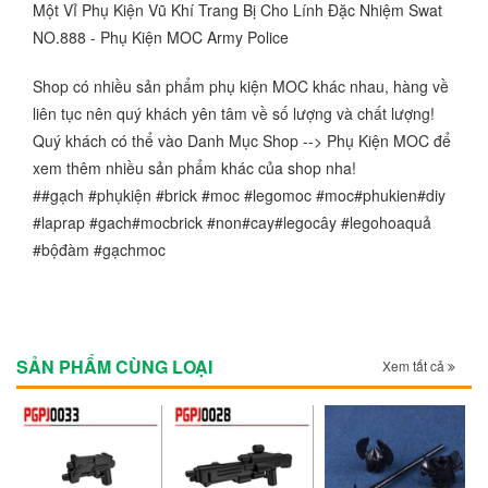
Một Vỉ Phụ Kiện Vũ Khí Trang Bị Cho Lính Đặc Nhiệm Swat
NO.888 - Phụ Kiện MOC Army Police
Shop có nhiều sản phẩm phụ kiện MOC khác nhau, hàng về
liên tục nên quý khách yên tâm về số lượng và chất lượng!
Quý khách có thể vào Danh Mục Shop --> Phụ Kiện MOC để
xem thêm nhiều sản phẩm khác của shop nha!
##gạch #phụkiện #brick #moc #legomoc #moc#phukien#diy
#laprap #gach#mocbrick #non#cay#legocây #legohoaquả
#bộđàm #gạchmoc
SẢN PHẨM CÙNG LOẠI
Xem tất cả