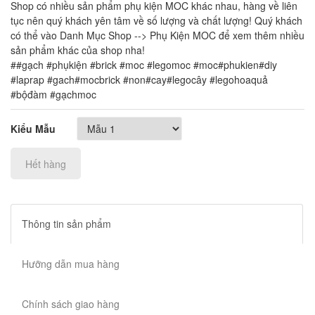
Shop có nhiều sản phẩm phụ kiện MOC khác nhau, hàng về liên
tục nên quý khách yên tâm về số lượng và chất lượng! Quý khách
có thể vào Danh Mục Shop --> Phụ Kiện MOC để xem thêm nhiều
sản phẩm khác của shop nha!
##gạch #phụkiện #brick #moc #legomoc #moc#phukien#diy
#laprap #gach#mocbrick #non#cay#legocây #legohoaquả
#bộđàm #gạchmoc
Kiểu Mẫu
Hết hàng
Thông tin sản phẩm
Hưỡng dẫn mua hàng
Chính sách giao hàng