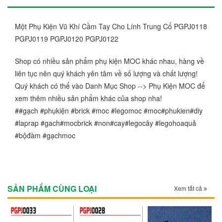
Một Phụ Kiện Vũ Khí Cầm Tay Cho Lính Trung Cổ PGPJ0118
PGPJ0119 PGPJ0120 PGPJ0122
Shop có nhiều sản phẩm phụ kiện MOC khác nhau, hàng về
liên tục nên quý khách yên tâm về số lượng và chất lượng!
Quý khách có thể vào Danh Mục Shop --> Phụ Kiện MOC để
xem thêm nhiều sản phẩm khác của shop nha!
##gạch #phụkiện #brick #moc #legomoc #moc#phukien#diy
#laprap #gach#mocbrick #non#cay#legocây #legohoaquả
#bộđàm #gạchmoc
SẢN PHẨM CÙNG LOẠI
Xem tất cả