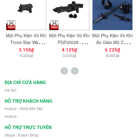
Một Phụ Kiện Vũ Khí
Một Phụ Kiện Vũ Khí
Một Phụ Kiện Vũ Khí
C
ệu
Trong Star Wars
PGPJ0028 -
Áo Giáo Mũ Cho
g
PGPJ0033 NO.1198
NO.1203 - Phụ Kiện
Chiến Binh Gondor
3.150₫
4.125₫
6.225₫
- Phụ Kiện MOC
MOC
Phiên Bản Màu Đen
L
4.200₫
5.500₫
8.300₫
h
NO.1233 - Phụ Kiện
MOC
ĐỊA CHỈ CỬA HÀNG
Hà Nội
HỖ TRỢ KHÁCH HÀNG
Hotline : 0949 854 380
Hotline :
HỖ TRỢ TRỰC TUYẾN
Skype : Kuken Shop