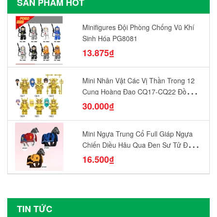
SẢN PHẨM HOT
Minifigures Đội Phòng Chống Vũ Khí
Sinh Hóa PG8081
13.875₫
Mini Nhân Vật Các Vị Thần Trong 12
Cung Hoàng Đạo CQ17-CQ22 Đồ
Chơi Lắp Ráp Mô Hình Yêu Thích
30.000₫
Mini Ngựa Trung Cổ Full Giáp Ngựa
Chiến Diều Hâu Quạ Đen Sư Tử Đỏ
N1003 - N1005 Đồ Chơi Lắp Ráp Mô
16.500₫
Hình Nhân Vật
TIN TỨC