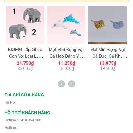
BIGFIG Lắp Ghép
Một Mini Động Vật
Một Mini Động Vật
Con Voi Loại Lớn
Cá Heo Đáng Yêu
Cá Đuối Cá Nhà
M2244 M2245 - Đồ
NO.1664 - Đồ Chơi
Táng NO.1663 - Phụ
24.750₫
11.250₫
13.875₫
i
Chơi Lắp Ráp Mô
Lắp Ráp Mô Hình
Kiện Đồ Chơi Lắp
33.000₫
15.000₫
18.500₫
Hình Động Vật
Thú Cưng
Ráp Mô Hình Động
8
Vật Biển
ĐỊA CHỈ CỬA HÀNG
Hà Nội
HỖ TRỢ KHÁCH HÀNG
Hotline : 0949 854 380
Hotline :