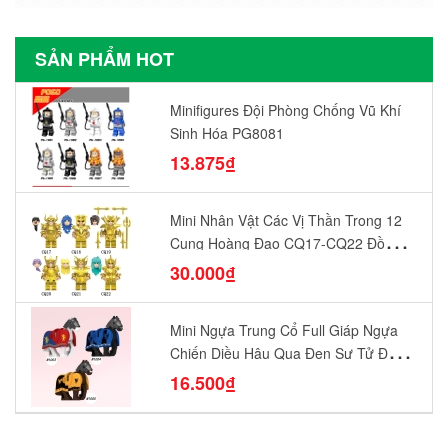
SẢN PHẨM HOT
Minifigures Đội Phòng Chống Vũ Khí
Sinh Hóa PG8081
13.875₫
Mini Nhân Vật Các Vị Thần Trong 12
Cung Hoàng Đạo CQ17-CQ22 Đồ
Chơi Lắp Ráp Mô Hình Yêu Thích
30.000₫
Mini Ngựa Trung Cổ Full Giáp Ngựa
Chiến Diều Hâu Quạ Đen Sư Tử Đỏ
N1003 - N1005 Đồ Chơi Lắp Ráp Mô
16.500₫
Hình Nhân Vật