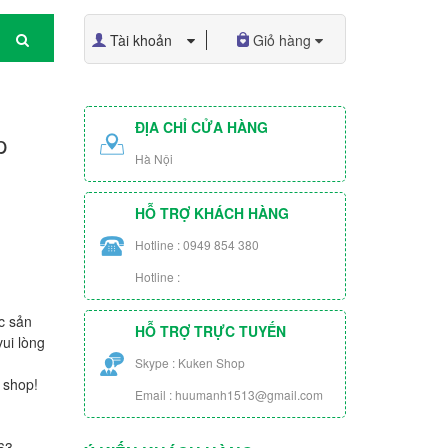
Tài khoản
Giỏ hàng
ĐỊA CHỈ CỬA HÀNG
p
Hà Nội
HỖ TRỢ KHÁCH HÀNG
Hotline : 0949 854 380
Hotline :
c sản
HỖ TRỢ TRỰC TUYẾN
ui lòng
Skype : Kuken Shop
 shop!
Email : huumanh1513@gmail.com
63