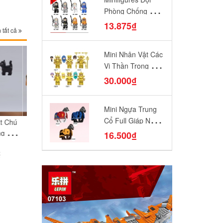
Phòng Chống Vũ
Khí Sinh Hóa
13.875₫
 tất cả
PG8081
Mini Nhân Vật Các
Vị Thần Trong 12
Cung Hoàng Đạo
30.000₫
CQ17-CQ22 Đồ
Chơi Lắp Ráp Mô
Mini Ngựa Trung
Hình Yêu Thích
Cổ Full Giáp Ngựa
ật Nuôi
Mini Một Chú Thỏ
Mini Một Chú Lợn
Mini Động Vật 
Chiến Diều Hâu
1659 -
Bông Đáng Yêu
Con Đang Yêu
Con Đáng Yê
16.500₫
Quạ Đen Sư Tử
ồ Chơi
NO.1658 - Phụ Kiện
NO.1657 - Phụ Kiện
NO.1656 - Phụ K
5₫
13.875₫
8.250₫
12.000₫
ình Vật
Đồ Chơi Lắp Ráp
Đồ Chơi Lắp Ráp Mô
Đỏ N1003 - N1005
Đồ Chơi Lắp Rá
₫
18.500₫
11.000₫
16.000₫
Thú Bông Cầm Tay
Hình Thú Nuôi
Hình Thú Nuô
Đồ Chơi Lắp Ráp
Mô Hình Nhân Vật