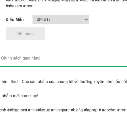
#shazam #thor
Kiểu Mẫu
Hết hàng
"Sản phẩm thì trên cả tuyệt 
đẹp. Ráp lên cái nào thích c
Chính sách giao hàng
gói sản phẩm rất đẹp và chắ
Chị Trang
Cầu Giấy, Hà Nộ
 mình thích. Các sản phẩm của chúng tôi về thường xuyên nên nếu hế
n phẩm mới của shop!
xinh ##legomini #mini#koruit #minigiare #bigfig #laprap # #dochoi #ir