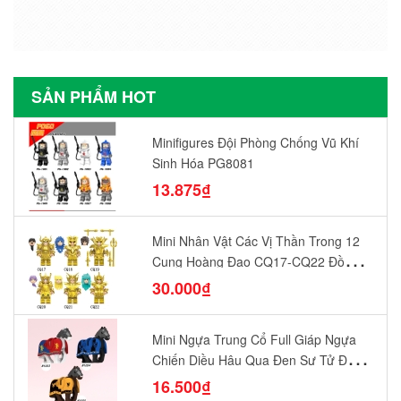
SẢN PHẨM HOT
Minifigures Đội Phòng Chống Vũ Khí
Sinh Hóa PG8081
13.875₫
Mini Nhân Vật Các Vị Thần Trong 12
Cung Hoàng Đạo CQ17-CQ22 Đồ
Chơi Lắp Ráp Mô Hình Yêu Thích
30.000₫
Mini Ngựa Trung Cổ Full Giáp Ngựa
Chiến Diều Hâu Quạ Đen Sư Tử Đỏ
N1003 - N1005 Đồ Chơi Lắp Ráp Mô
16.500₫