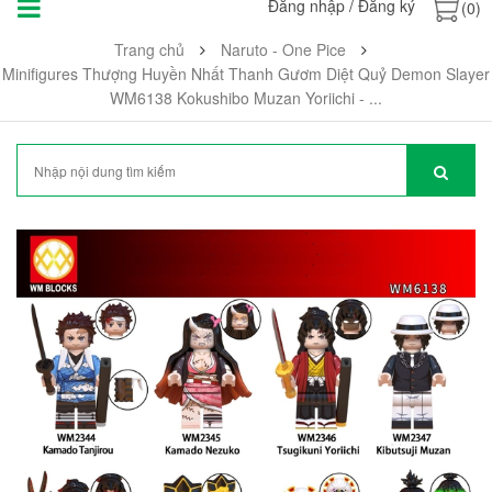
Đăng nhập
/
Đăng ký
(0)
Trang chủ
Naruto - One Pice
Minifigures Thượng Huyền Nhất Thanh Gươm Diệt Quỷ Demon Slayer
WM6138 Kokushibo Muzan Yoriichi - ...