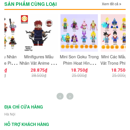
SẢN PHẨM CÙNG LOẠI
Xem tất cả
ân
Minifigures Mẫu
Mini Son Goku Trong
Mini Các Mẫu Nhân
C
ce
Nhân Vật Anime Chú
Phim Hoạt Hình 7
Vật Trong Phim Hoạt
a
Thuật Hồi Chiến
Viên Ngọc Rồng
Hình 7 Viên Ngọc
28.875₫
18.750₫
18.750₫
igh
Itadori Yuji WM2861-
KF6193 - Đồ Chơi
Rồng KF6195 - Đồ
38.500₫
25.000₫
25.000₫
A Đồ Chơi Lắp Ráp
Lắp Ráp Mô Hình
Chơi Lắp Ráp Mô
9
Mô Hình Hoạt Hình
Nhân Vật
Hình Son Goku
ĐỊA CHỈ CỬA HÀNG
Hà Nội
HỖ TRỢ KHÁCH HÀNG