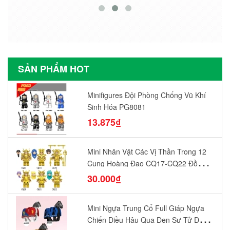
SẢN PHẨM HOT
Minifigures Đội Phòng Chống Vũ Khí
Sinh Hóa PG8081
13.875₫
Mini Nhân Vật Các Vị Thần Trong 12
Cung Hoàng Đạo CQ17-CQ22 Đồ
Chơi Lắp Ráp Mô Hình Yêu Thích
30.000₫
Mini Ngựa Trung Cổ Full Giáp Ngựa
Chiến Diều Hâu Quạ Đen Sư Tử Đỏ