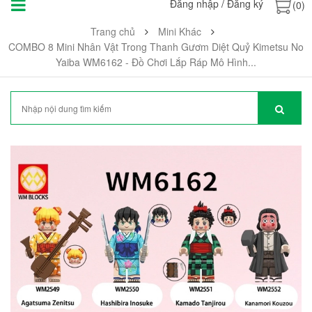
Đăng nhập
/
Đăng ký
(0)
Trang chủ
Mini Khác
COMBO 8 Mini Nhân Vật Trong Thanh Gươm Diệt Quỷ Kimetsu No
Yaiba WM6162 - Đồ Chơi Lắp Ráp Mô Hình...