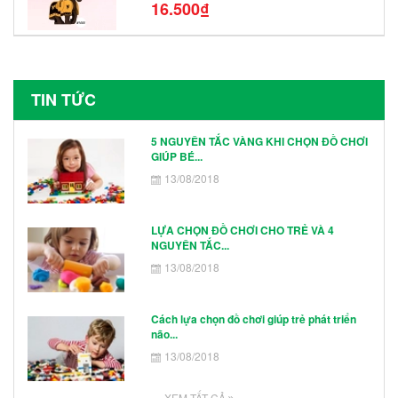
N1003 - N1005 Đồ Chơi Lắp Ráp Mô
16.500₫
Hình Nhân Vật
TIN TỨC
5 NGUYÊN TẮC VÀNG KHI CHỌN ĐỒ CHƠI
GIÚP BÉ...
13/08/2018
LỰA CHỌN ĐỒ CHƠI CHO TRẺ VÀ 4
NGUYÊN TẮC...
13/08/2018
Cách lựa chọn đồ chơi giúp trẻ phát triển
não...
13/08/2018
XEM TẤT CẢ