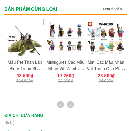
SẢN PHẨM CÙNG LOẠI
Xem tất cả
Mẫu Pet Thằn Lằn
Minifigures Các Mẫu
Mini Các Mẫu Nhân
M
Rider Trong Star
Nhân Vật Zombies
Vật Trong One Piece
N
9-
Wars PG26
Quái Vật Xác Sống
Đảo Hải Tặc Nika
93.600₫
17.250₫
25.500₫
N117 - N124 - Đồ
Luffy Silvers Rayleigh
W
124.800₫
23.000₫
34.000₫
Chơi Lắp Ráp Mô
Ace amato Sabo
Hình Thây Ma
Nefertari WM6189
ĐỊA CHỈ CỬA HÀNG
Hà Nội