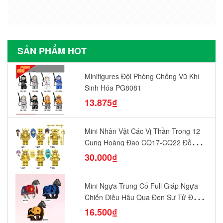
SẢN PHẨM HOT
Minifigures Đội Phòng Chống Vũ Khí
Sinh Hóa PG8081
13.875₫
Mini Nhân Vật Các Vị Thần Trong 12
Cung Hoàng Đạo CQ17-CQ22 Đồ
Chơi Lắp Ráp Mô Hình Yêu Thích
30.000₫
Mini Ngựa Trung Cổ Full Giáp Ngựa
Chiến Diều Hâu Quạ Đen Sư Tử Đỏ
N1003 - N1005 Đồ Chơi Lắp Ráp Mô
16.500₫
Hình Nhân Vật