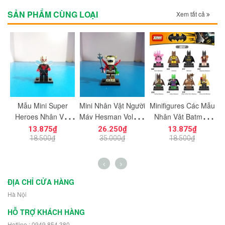
SẢN PHẨM CÙNG LOẠI
Xem tất cả
Mẫu Mini Super
Mini Nhân Vật Người
Minifigures Các Mẫu
Heroes Nhân Vật
Máy Hesman Voltron
Nhân Vật Batman
N
Wasp
PG1149
X509-516
13.875₫
26.250₫
13.875₫
18.500₫
35.000₫
18.500₫
ĐỊA CHỈ CỬA HÀNG
Hà Nội
HỖ TRỢ KHÁCH HÀNG
Hotline : 0949 854 380