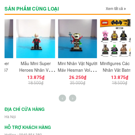
SẢN PHẨM CÙNG LOẠI
Xem tất cả
Mẫu Mini Super
Mini Nhân Vật Người
Minifigures Các Mẫu
Heroes Nhân Vật
Máy Hesman Voltron
Nhân Vật Batman
N
Wasp
PG1149
X509-516
13.875₫
26.250₫
13.875₫
18.500₫
35.000₫
18.500₫
ĐỊA CHỈ CỬA HÀNG
Hà Nội
HỖ TRỢ KHÁCH HÀNG
Hotline : 0949 854 380