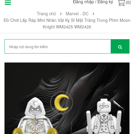
Đăng nhập
/
Đăng ký
(0)
Trang chủ
Marvel - DC
Đồ Chơi Lắp Ráp Mini Nhân Vật Kỵ Sĩ Mặt Trăng Trong Phim Moon
Knight WM2425 WM2426