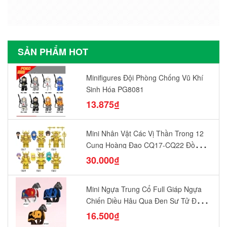
SẢN PHẨM HOT
Minifigures Đội Phòng Chống Vũ Khí
Sinh Hóa PG8081
13.875₫
Mini Nhân Vật Các Vị Thần Trong 12
Cung Hoàng Đạo CQ17-CQ22 Đồ
Chơi Lắp Ráp Mô Hình Yêu Thích
30.000₫
Mini Ngựa Trung Cổ Full Giáp Ngựa
Chiến Diều Hâu Quạ Đen Sư Tử Đỏ
N1003 - N1005 Đồ Chơi Lắp Ráp Mô
16.500₫
Hình Nhân Vật