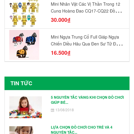
Mini Nhân Vật Các Vị Thần Trong 12
Cung Hoàng Đạo CQ17-CQ22 Đồ
Chơi Lắp Ráp Mô Hình Yêu Thích
30.000₫
Mini Ngựa Trung Cổ Full Giáp Ngựa
Chiến Diều Hâu Quạ Đen Sư Tử Đỏ
N1003 - N1005 Đồ Chơi Lắp Ráp Mô
16.500₫
Hình Nhân Vật
TIN TỨC
5 NGUYÊN TẮC VÀNG KHI CHỌN ĐỒ CHƠI
GIÚP BÉ...
13/08/2018
LỰA CHỌN ĐỒ CHƠI CHO TRẺ VÀ 4
NGUYÊN TẮC...