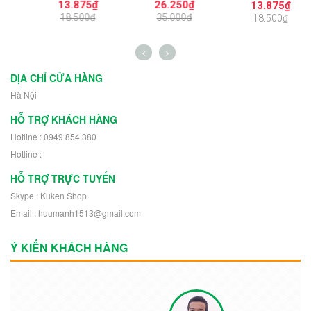
Wasp
PG1149
Master Từ X571 -
13.875₫
26.250₫
13.875₫
X578
18.500₫
35.000₫
18.500₫
ĐỊA CHỈ CỬA HÀNG
Hà Nội
HỖ TRỢ KHÁCH HÀNG
Hotline : 0949 854 380
Hotline :
HỖ TRỢ TRỰC TUYẾN
Skype : Kuken Shop
Email : huumanh1513@gmail.com
Ý KIẾN KHÁCH HÀNG