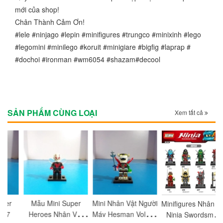
mới của shop!
Chân Thành Cảm Ơn!
#lele #ninjago #lepin #minifigures #trungco #minixinh #lego
#legomini #minilego #koruit #minigiare #bigfig #laprap #
#dochoi #ironman #wm6054 #shazam#decool
SẢN PHẨM CÙNG LOẠI
Xem tất cả
Mẫu Mini Super
Mini Nhân Vật Người
M
Minifigures Nhân Vật
Heroes Nhân Vật
Máy Hesman Voltron
Ninja Swordsman