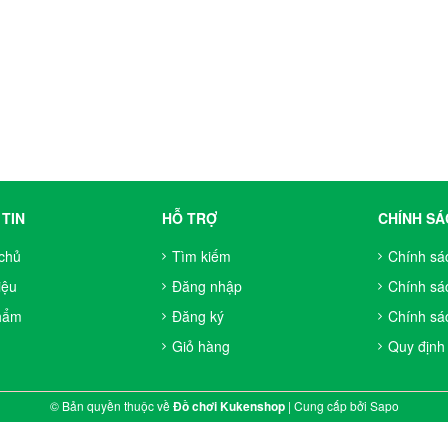
TIN
HỖ TRỢ
CHÍNH SÁ
chủ
Tìm kiếm
Chính sá
iệu
Đăng nhập
Chính sá
hẩm
Đăng ký
Chính sác
Giỏ hàng
Quy định
© Bản quyền thuộc về
Đồ chơi Kukenshop
|
Cung cấp bởi
Sapo