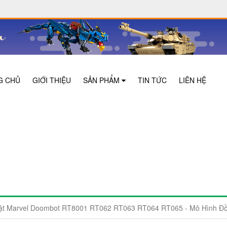
G CHỦ
GIỚI THIỆU
SẢN PHẨM
TIN TỨC
LIÊN HỆ
Vật Marvel Doombot RT8001 RT062 RT063 RT064 RT065 - Mô Hình Đồ 