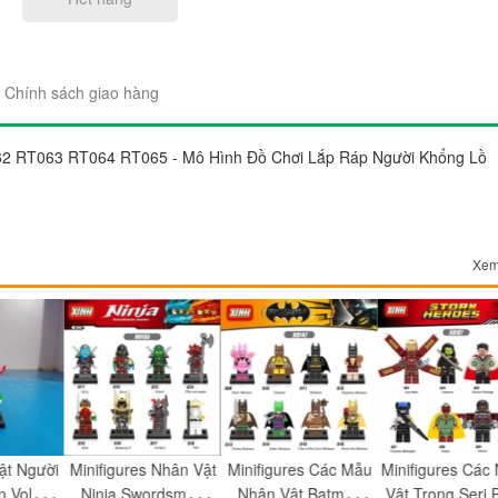
Chính sách giao hàng
62 RT063 RT064 RT065 - Mô Hình Đồ Chơi Lắp Ráp Người Khổng Lồ
"Sản phẩm thì trên cả tuyệt 
đẹp. Ráp lên cái nào thích c
gói sản phẩm rất đẹp và chắ
Chị Trang
Xem
Cầu Giấy, Hà Nộ
Minifigures Các Mẫu
Minifigures Các Nhân
Minifigures 
es Nhân Vật
Nhân Vật Batman
Vật Trong Seri Phim
Vật Trong Ph
Swordsman