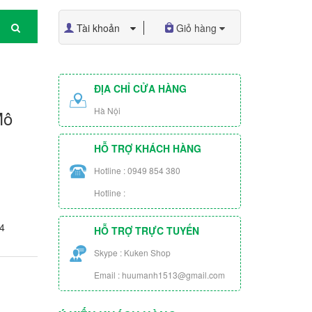
Tài khoản
Giỏ hàng
ĐỊA CHỈ CỬA HÀNG
Hà Nội
Mô
HỖ TRỢ KHÁCH HÀNG
Hotline : 0949 854 380
Hotline :
4
HỖ TRỢ TRỰC TUYẾN
Skype : Kuken Shop
Email : huumanh1513@gmail.com