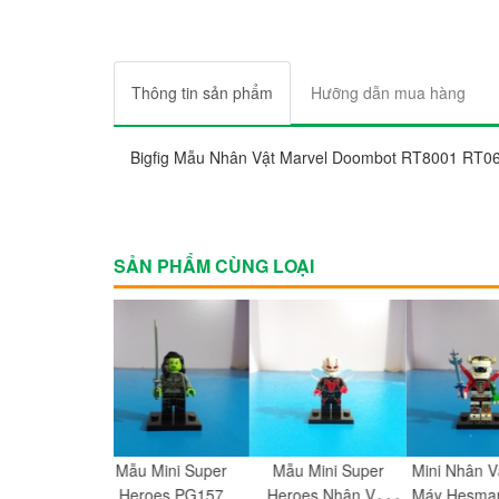
Thông tin sản phẩm
Hưỡng dẫn mua hàng
Bigfig Mẫu Nhân Vật Marvel Doombot RT8001 RT0
SẢN PHẨM CÙNG LOẠI
u Mini Super
Mẫu Mini Super
Mini Nhân Vật Người
Minifigur
eroes PG157
Heroes Nhân Vật
Máy Hesman Voltron
Ninja 