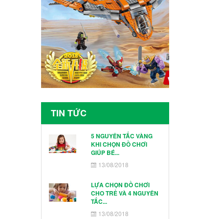
TIN TỨC
5 NGUYÊN TẮC VÀNG
KHI CHỌN ĐỒ CHƠI
GIÚP BÉ...
13/08/2018
LỰA CHỌN ĐỒ CHƠI
CHO TRẺ VÀ 4 NGUYÊN
TẮC...
13/08/2018