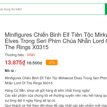
Minifigures Chiến Binh Elf Tiên Tộc Mir
Elves Trong Seri Phim Chúa Nhẫn Lord 
The Rings X0315
Thương hiệu :
XINH
13.875₫
18.500₫
-27%
Mô tả :
Minifigures Chiến Binh Elf Tiên Tộc Mirkwood Elves Trong Seri Ph
Nhẫn Lord Of The Rings X0315
Hàng Có Sẵn, shop sẽ gửi hàng đi sớm nhất trong ngày!
Các sản phẩm của chúng tôi về thường xuyên nên nếu hết hàng qu
vui lòng đợi ít ngày hàng sẽ lại có.
Quý khách có thể theo dõi shop để cập nhật các sản phẩm mới của