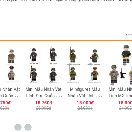
Xem
u Nhân Vật
Mini Mẫu Nhân Vật
Minifigures Mẫu
Mini Mẫu Nh
c Quốc Xã
Lính Đức Quốc Xa
Nhân Vật Lính Chỉ
Lính Mỹ Tro
 Trận Nam
Trong Thế Chiến 2
Huy Liên Xô Trong
Chiến II A4
.750₫
18.750₫
18.000₫
18.00
7 N620 Mô
N625 - N628 Đồ Chơi
Thế Chiến II N613 -
Chơi Lắp Ráp
.000₫
25.000₫
24.000₫
24.000
 Chơi Lắp
Lắp Ráp Mô Hình
N616 Đồ Chơi Lắp
Quân 
 Thế Chiến
Nhân Vật Người Lính
Ráp Mô Hình Chiến
Hai
Sĩ Xô Viết