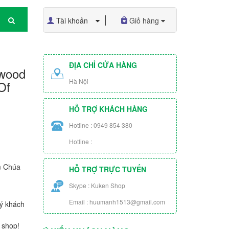
Tài khoản
Giỏ hàng
ĐỊA CHỈ CỬA HÀNG
kwood
Hà Nội
Of
HỖ TRỢ KHÁCH HÀNG
Hotline : 0949 854 380
Hotline :
im Chúa
HỖ TRỢ TRỰC TUYẾN
Skype : Kuken Shop
Email : huumanh1513@gmail.com
ý khách
 shop!