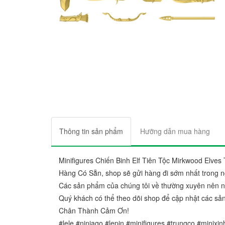
Thông tin sản phẩm
Hưỡng dẫn mua hàng
Minifigures Chiến Binh Elf Tiên Tộc Mirkwood Elve
Hàng Có Sẵn, shop sẽ gửi hàng đi sớm nhất trong n
Các sản phẩm của chúng tôi về thường xuyên nên nếu
Quý khách có thể theo dõi shop để cập nhật các sả
Chân Thành Cảm Ơn!
#lele #ninjago #lepin #minifigures #trungco #minixi