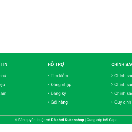
TIN
HỖ TRỢ
CHÍNH SÁ
chủ
Tìm kiếm
Chính sá
iệu
Đăng nhập
Chính sá
hẩm
Đăng ký
Chính sác
Giỏ hàng
Quy định
© Bản quyền thuộc về
Đồ chơi Kukenshop
|
Cung cấp bởi
Sapo