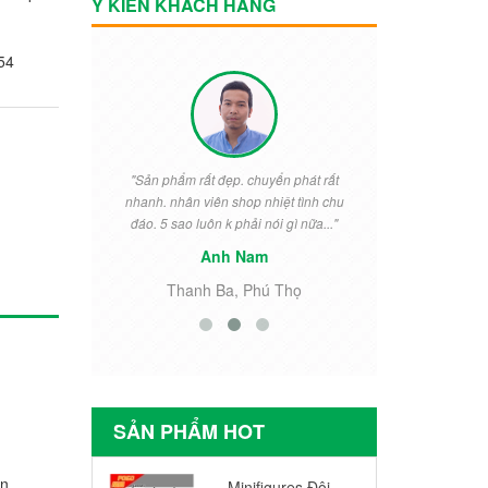
Ý KIẾN KHÁCH HÀNG
54
vời, rẻ mà
"Sản phẩm rất đẹp. chuyển phát rất
"Rất đẹp. Bé
ái đó. Đóng
nhanh. nhân viên shop nhiệt tình chu
ngày thưởng 
c chắn!..."
đáo. 5 sao luôn k phải nói gì nữa..."
cho khỏi 
Anh Nam
i
Thanh Ba, Phú Thọ
Tiền
SẢN PHẨM HOT
an
Minifigures Đội