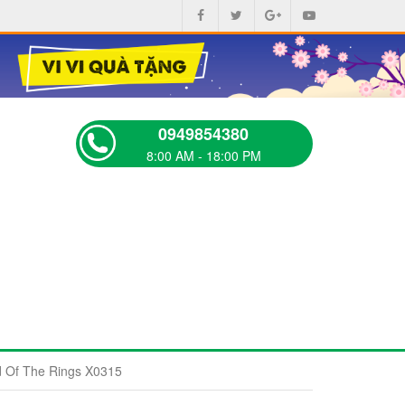
0949854380
8:00 AM - 18:00 PM
rd Of The Rings X0315