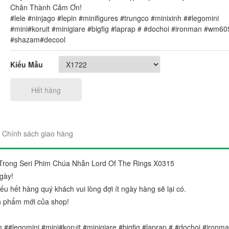
Chân Thành Cảm Ơn!
#lele #ninjago #lepin #minifigures #trungco #minixinh ##legomini
#mini#koruit #minigiare #bigfig #laprap # #dochoi #ironman #wm60
#shazam#decool
Kiểu Mẫu
"Sản phẩm thì trên cả tuyệt 
Hết hàng
đẹp. Ráp lên cái nào thích c
gói sản phẩm rất đẹp và chắ
Chị Trang
Chính sách giao hàng
Cầu Giấy, Hà Nộ
s Trong Seri Phim Chúa Nhẫn Lord Of The Rings X0315
gày!
 hết hàng quý khách vui lòng đợi ít ngày hàng sẽ lại có.
n phẩm mới của shop!
nh ##legomini #mini#koruit #minigiare #bigfig #laprap # #dochoi #ironm