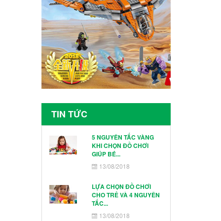
TIN TỨC
5 NGUYÊN TẮC VÀNG
KHI CHỌN ĐỒ CHƠI
GIÚP BÉ...
13/08/2018
LỰA CHỌN ĐỒ CHƠI
CHO TRẺ VÀ 4 NGUYÊN
TẮC...
13/08/2018