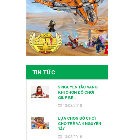
TIN TỨC
5 NGUYÊN TẮC VÀNG
KHI CHỌN ĐỒ CHƠI
GIÚP BÉ...
13/08/2018
LỰA CHỌN ĐỒ CHƠI
CHO TRẺ VÀ 4 NGUYÊN
TẮC...
13/08/2018