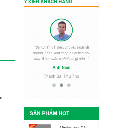
Ý KIẾN KHÁCH HÀNG
vời, rẻ mà
"Sản phẩm rất đẹp. chuyển phát rất
"Rất đẹp. Bé
ái đó. Đóng
nhanh. nhân viên shop nhiệt tình chu
ngày thưởng 
c chắn!..."
đáo. 5 sao luôn k phải nói gì nữa..."
cho khỏi 
Anh Nam
i
Thanh Ba, Phú Thọ
Tiền
an
SẢN PHẨM HOT
Minifigures Đội