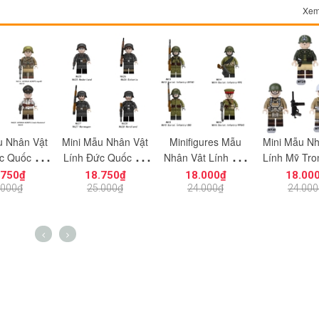
Xem
u Nhân Vật
Mini Mẫu Nhân Vật
Minifigures Mẫu
Mini Mẫu Nh
c Quốc Xã
Lính Đức Quốc Xa
Nhân Vật Lính Chỉ
Lính Mỹ Tro
 Trận Nam
Trong Thế Chiến 2
Huy Liên Xô Trong
Chiến II A4
.750₫
18.750₫
18.000₫
18.00
7 N620 Mô
N625 - N628 Đồ Chơi
Thế Chiến II N613 -
Chơi Lắp Ráp
.000₫
25.000₫
24.000₫
24.000
 Chơi Lắp
Lắp Ráp Mô Hình
N616 Đồ Chơi Lắp
Quân 
 Thế Chiến
Nhân Vật Người Lính
Ráp Mô Hình Chiến
Hai
Sĩ Xô Viết