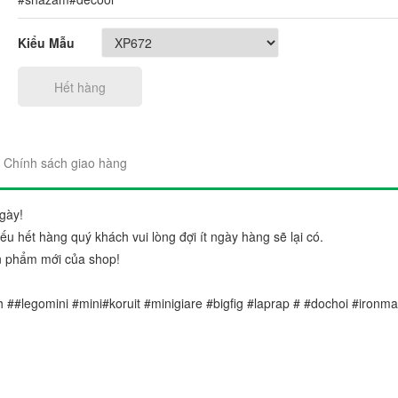
Kiểu Mẫu
Hết hàng
"Sản phẩm thì trên cả tuyệt 
Chính sách giao hàng
đẹp. Ráp lên cái nào thích c
gói sản phẩm rất đẹp và chắ
Chị Trang
gày!
 hết hàng quý khách vui lòng đợi ít ngày hàng sẽ lại có.
Cầu Giấy, Hà Nộ
n phẩm mới của shop!
nh ##legomini #mini#koruit #minigiare #bigfig #laprap # #dochoi #ironm