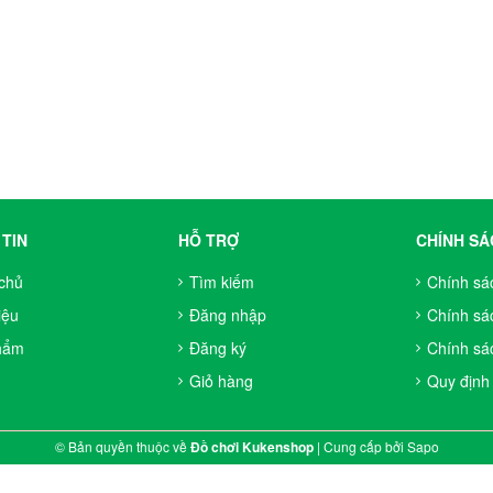
TIN
HỖ TRỢ
CHÍNH SÁ
chủ
Tìm kiếm
Chính sá
iệu
Đăng nhập
Chính sá
hẩm
Đăng ký
Chính sác
Giỏ hàng
Quy định
© Bản quyền thuộc về
Đồ chơi Kukenshop
|
Cung cấp bởi
Sapo