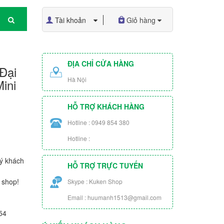
Tài khoản
Giỏ hàng
ĐỊA CHỈ CỬA HÀNG
Đại
Hà Nội
ini
HỖ TRỢ KHÁCH HÀNG
Hotline : 0949 854 380
Hotline :
ý khách
HỖ TRỢ TRỰC TUYẾN
 shop!
Skype : Kuken Shop
Email : huumanh1513@gmail.com
54