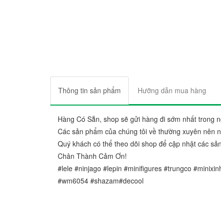
Thông tin sản phẩm
Hưỡng dẫn mua hàng
Hàng Có Sẵn, shop sẽ gửi hàng đi sớm nhất trong n
Các sản phẩm của chúng tôi về thường xuyên nên nếu
Quý khách có thể theo dõi shop để cập nhật các sả
Chân Thành Cảm Ơn!
#lele #ninjago #lepin #minifigures #trungco #minixi
#wm6054 #shazam#decool