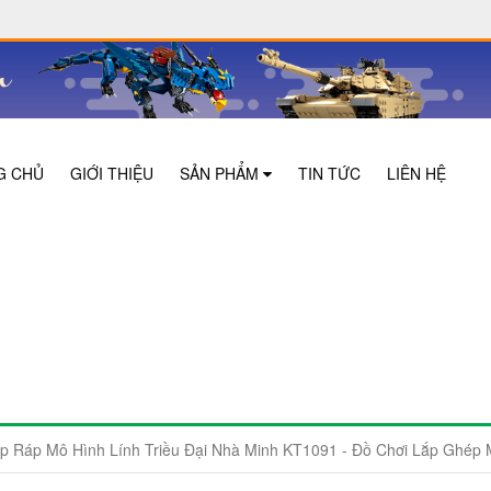
G CHỦ
GIỚI THIỆU
SẢN PHẨM
TIN TỨC
LIÊN HỆ
ắp Ráp Mô Hình Lính Triều Đại Nhà Minh KT1091 - Đồ Chơi Lắp Ghép 