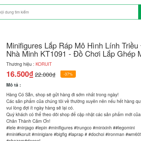
Minifigures Lắp Ráp Mô Hình Lính Triều 
Nhà Minh KT1091 - Đồ Chơi Lắp Ghép M
Thương hiệu :
KORUIT
16.500₫
22.000₫
-37%
Mô tả :
Hàng Có Sẵn, shop sẽ gửi hàng đi sớm nhất trong ngày!
Các sản phẩm của chúng tôi về thường xuyên nên nếu hết hàng qu
vui lòng đợi ít ngày hàng sẽ lại có.
Quý khách có thể theo dõi shop để cập nhật các sản phẩm mới của
Chân Thành Cảm Ơn!
#lele #ninjago #lepin #minifigures #trungco #minixinh ##legomini
#mini#koruit #minigiare #bigfig #laprap # #dochoi #ironman #wm60
#shazam#decool