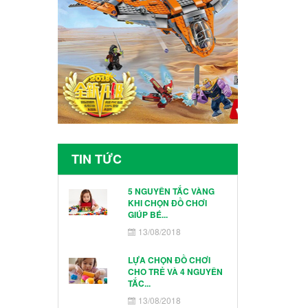
TIN TỨC
5 NGUYÊN TẮC VÀNG
KHI CHỌN ĐỒ CHƠI
GIÚP BÉ...
13/08/2018
LỰA CHỌN ĐỒ CHƠI
CHO TRẺ VÀ 4 NGUYÊN
TẮC...
13/08/2018