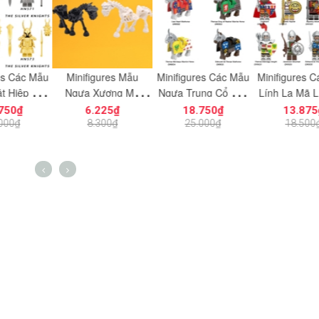
gures Mẫu
Minifigures Các Mẫu
Minifigures Các Mẫu
Mini Mẫu Nh
Xương Ma
Ngựa Trung Cổ Full
Lính La Mã Lính Sư
Quỷ Orc So
Trung Cổ
Giáp G0181 - Đồ
TửTrung Cổ G0180
N813A Trong
225₫
18.750₫
13.875₫
21.37
 - Đồ Chơi
Chơi Lắp Ráp Mô
Đồ Chơi Lắp Ráp Mô
of Warcraft -
300₫
25.000₫
18.500₫
28.500
áp Tương
Hình Chiến Mã Cho
Hình Binh Lính
Lắp Ráp M
art 59228
Lính
Đẹp