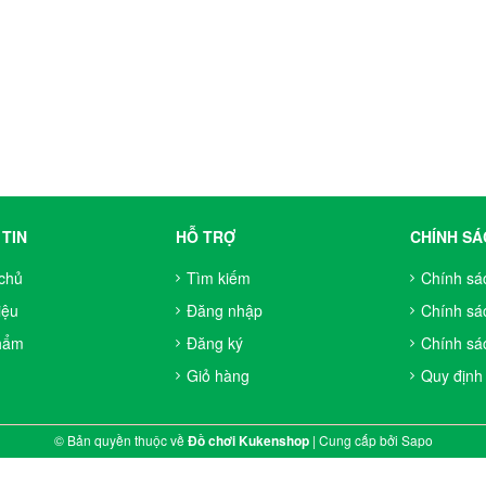
TIN
HỖ TRỢ
CHÍNH SÁ
chủ
Tìm kiếm
Chính sá
iệu
Đăng nhập
Chính sá
hẩm
Đăng ký
Chính sác
Giỏ hàng
Quy định
© Bản quyền thuộc về
Đồ chơi Kukenshop
|
Cung cấp bởi
Sapo