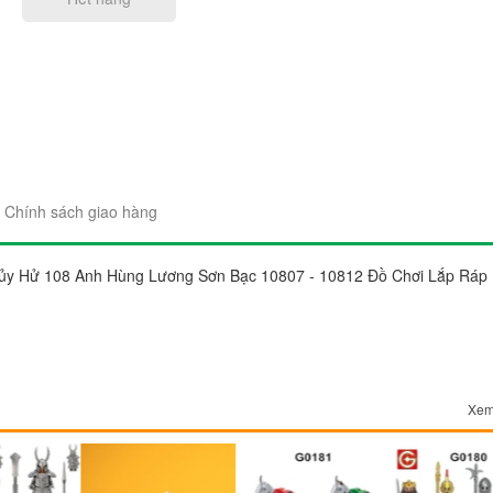
"Sản phẩm thì trên cả tuyệt 
đẹp. Ráp lên cái nào thích c
Chính sách giao hàng
gói sản phẩm rất đẹp và chắ
Chị Trang
hủy Hử 108 Anh Hùng Lương Sơn Bạc 10807 - 10812 Đồ Chơi Lắp Ráp
Cầu Giấy, Hà Nộ
Xem