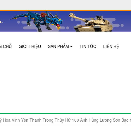
G CHỦ
GIỚI THIỆU
SẢN PHẨM
TIN TỨC
LIÊN HỆ
uỳ Hoa Vinh Yến Thanh Trong Thủy Hử 108 Anh Hùng Lương Sơn Bạc 1