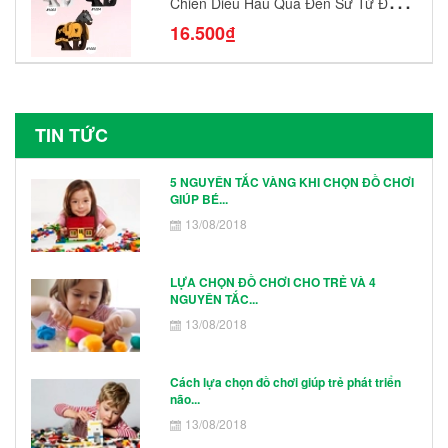
Chiến Diều Hâu Quạ Đen Sư Tử Đỏ
N1003 - N1005 Đồ Chơi Lắp Ráp Mô
16.500₫
Hình Nhân Vật
TIN TỨC
5 NGUYÊN TẮC VÀNG KHI CHỌN ĐỒ CHƠI
GIÚP BÉ...
13/08/2018
LỰA CHỌN ĐỒ CHƠI CHO TRẺ VÀ 4
NGUYÊN TẮC...
13/08/2018
Cách lựa chọn đồ chơi giúp trẻ phát triển
não...
13/08/2018