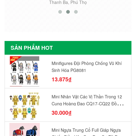
Thanh Ba, Phú Thọ
SẢN PHẨM HOT
Minifigures Đội Phòng Chống Vũ Khí
Sinh Hóa PG8081
13.875₫
Mini Nhân Vật Các Vị Thần Trong 12
Cung Hoàng Đạo CQ17-CQ22 Đồ
Chơi Lắp Ráp Mô Hình Yêu Thích
30.000₫
Mini Ngựa Trung Cổ Full Giáp Ngựa