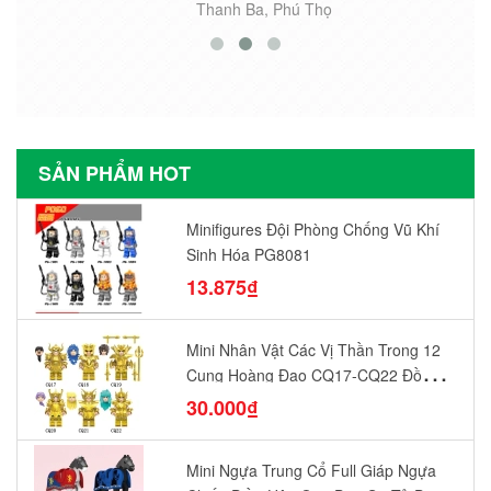
Thanh Ba, Phú Thọ
SẢN PHẨM HOT
Minifigures Đội Phòng Chống Vũ Khí
Sinh Hóa PG8081
13.875₫
Mini Nhân Vật Các Vị Thần Trong 12
Cung Hoàng Đạo CQ17-CQ22 Đồ
Chơi Lắp Ráp Mô Hình Yêu Thích
30.000₫
Mini Ngựa Trung Cổ Full Giáp Ngựa