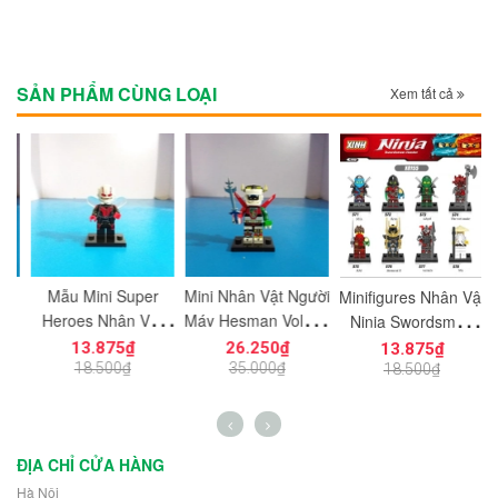
SẢN PHẨM CÙNG LOẠI
Xem tất cả
Mẫu Mini Super
Mini Nhân Vật Người
M
Minifigures Nhân Vật
Heroes Nhân Vật
Máy Hesman Voltron
Ninja Swordsman
Wasp
PG1149
Master Từ X571 -
13.875₫
26.250₫
13.875₫
X578
18.500₫
35.000₫
18.500₫
ĐỊA CHỈ CỬA HÀNG
Hà Nội