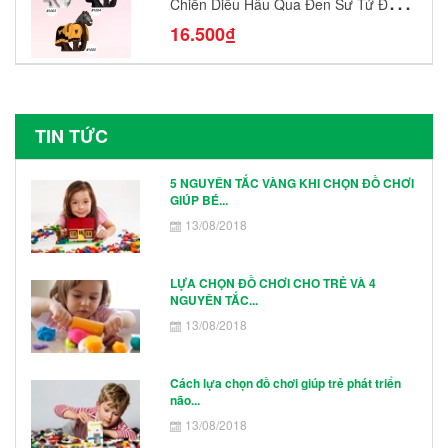
Chiến Diều Hâu Quạ Đen Sư Tử Đỏ
N1003 - N1005 Đồ Chơi Lắp Ráp Mô
16.500₫
Hình Nhân Vật
TIN TỨC
5 NGUYÊN TẮC VÀNG KHI CHỌN ĐỒ CHƠI
GIÚP BÉ...
13/08/2018
LỰA CHỌN ĐỒ CHƠI CHO TRẺ VÀ 4
NGUYÊN TẮC...
13/08/2018
Cách lựa chọn đồ chơi giúp trẻ phát triển
não...
13/08/2018