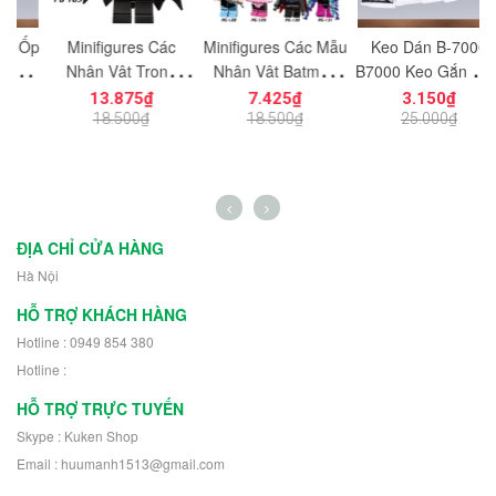
Ốp
Minifigures Các
Minifigures Các Mẫu
Keo Dán B-7000
M
Nhân Vật Trong
Nhân Vật Batman
B7000 Keo Gắn Màn
ầu
Phim Batman
PG124-131
Hình Điện Thoại Keo
13.875₫
7.425₫
3.150₫
PG100-1007
gắn Charm Đính Đá
T
18.500₫
18.500₫
25.000₫
Trang Trí Size 3ml
7ml 9ml 15ml 25ml
50ml
ĐỊA CHỈ CỬA HÀNG
Hà Nội
HỖ TRỢ KHÁCH HÀNG
Hotline : 0949 854 380
Hotline :
HỖ TRỢ TRỰC TUYẾN
Skype : Kuken Shop
Email : huumanh1513@gmail.com