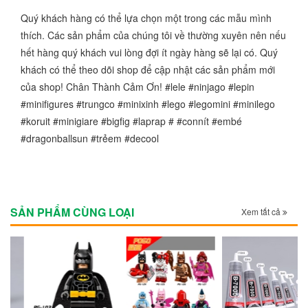
Quý khách hàng có thể lựa chọn một trong các mẫu mình
thích. Các sản phẩm của chúng tôi về thường xuyên nên nếu
hết hàng quý khách vui lòng đợi ít ngày hàng sẽ lại có. Quý
khách có thể theo dõi shop để cập nhật các sản phẩm mới
của shop! Chân Thành Cảm Ơn! #lele #ninjago #lepin
#minifigures #trungco #minixinh #lego #legomini #minilego
#koruit #minigiare #bigfig #laprap # #connít #embé
#dragonballsun #trẻem #decool
SẢN PHẨM CÙNG LOẠI
Xem tất cả