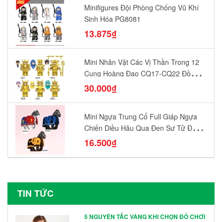
Minifigures Đội Phòng Chống Vũ Khí
Sinh Hóa PG8081
13.875₫
Mini Nhân Vật Các Vị Thần Trong 12
Cung Hoàng Đạo CQ17-CQ22 Đồ
Chơi Lắp Ráp Mô Hình Yêu Thích
30.000₫
Mini Ngựa Trung Cổ Full Giáp Ngựa
Chiến Diều Hâu Quạ Đen Sư Tử Đỏ
N1003 - N1005 Đồ Chơi Lắp Ráp Mô
16.500₫
Hình Nhân Vật
TIN TỨC
5 NGUYÊN TẮC VÀNG KHI CHỌN ĐỒ CHƠI