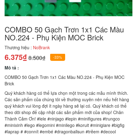
COMBO 50 Gạch Trơn 1x1 Các Màu
NO.224 - Phụ Kiện MOC Brick
Thương hiệu :
NoBrank
6.375₫
8.500₫
-33%
Mô tả :
COMBO 50 Gạch Trơn 1x1 Các Màu NO.224 - Phụ Kiện MOC
Brick
Quý khách hàng có thể lựa chọn một trong các mẫu mình thích.
Các sản phẩm của chúng tôi về thường xuyên nên nếu hết hàng
quý khách vui lòng đợi ít ngày hàng sẽ lại có. Quý khách có thể
theo dõi shop để cập nhật các sản phẩm mới của shop! Chân
Thành Cảm Ơn! #lele #ninjago #lepin #minifigures #trungco
#minixinh #lego #legomini #minilego #koruit #minigiare #bigfig
#laprap # #connít #embé #dragonballsun #trẻem #decool