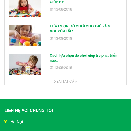
GIÚP BÉ...
13/08/2018
LỰA CHỌN ĐỒ CHƠI CHO TRẺ VÀ 4
NGUYÊN TẮC...
13/08/2018
Cách lựa chọn đồ chơi giúp trẻ phát triển
não...
13/08/2018
XEM TẤT CẢ
LIÊN HỆ VỚI CHÚNG TÔI
Hà Nội