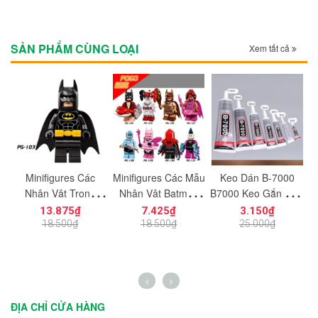
SẢN PHẨM CÙNG LOẠI
Xem tất cả
Ốp
Minifigures Các
Minifigures Các Mẫu
Keo Dán B-7000
M
Nhân Vật Trong
Nhân Vật Batman
B7000 Keo Gắn Màn
ầu
Phim Batman
PG124-131
Hình Điện Thoại Keo
13.875₫
7.425₫
3.150₫
PG100-1007
gắn Charm Đính Đá
T
18.500₫
18.500₫
25.000₫
Trang Trí Size 3ml
7ml 9ml 15ml 25ml
50ml
ĐỊA CHỈ CỬA HÀNG