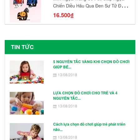
Chiến Diều Hâu Quạ Đen Sư Tử Đỏ
N1003 - N1005 Đồ Chơi Lắp Ráp Mô
16.500₫
Hình Nhân Vật
TIN TỨC
5 NGUYÊN TẮC VÀNG KHI CHỌN ĐỒ CHƠI
GIÚP BÉ...
13/08/2018
LỰA CHỌN ĐỒ CHƠI CHO TRẺ VÀ 4
NGUYÊN TẮC...
13/08/2018
Cách lựa chọn đồ chơi giúp trẻ phát triển
não...
13/08/2018