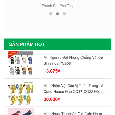
Thanh Ba, Phú Thọ
SẢN PHẨM HOT
Minifigures Đội Phòng Chống Vũ Khí
Sinh Hóa PG8081
13.875₫
Mini Nhân Vật Các Vị Thần Trong 12
Cung Hoàng Đạo CQ17-CQ22 Đồ
Chơi Lắp Ráp Mô Hình Yêu Thích
30.000₫
Mini Ngựa Trung Cổ Full Giáp Ngựa