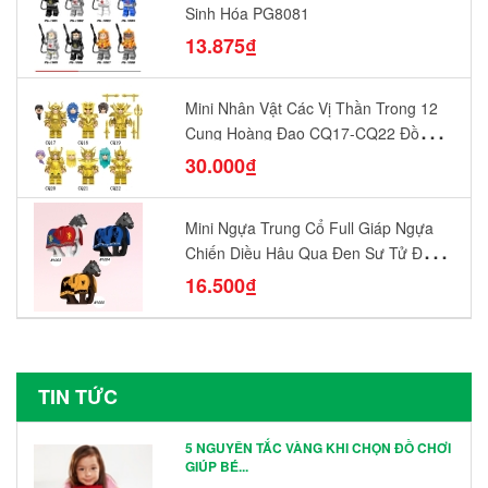
Sinh Hóa PG8081
13.875₫
Mini Nhân Vật Các Vị Thần Trong 12
Cung Hoàng Đạo CQ17-CQ22 Đồ
Chơi Lắp Ráp Mô Hình Yêu Thích
30.000₫
Mini Ngựa Trung Cổ Full Giáp Ngựa
Chiến Diều Hâu Quạ Đen Sư Tử Đỏ
N1003 - N1005 Đồ Chơi Lắp Ráp Mô
16.500₫
Hình Nhân Vật
TIN TỨC
5 NGUYÊN TẮC VÀNG KHI CHỌN ĐỒ CHƠI
GIÚP BÉ...