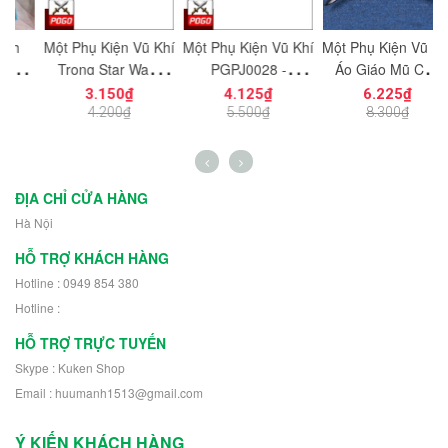
Một Phụ Kiện Vũ Khí
Một Phụ Kiện Vũ Khí
Một Phụ Kiện Vũ Khí
C
ệu
Trong Star Wars
PGPJ0028 -
Áo Giáo Mũ Cho
g
PGPJ0033 NO.1198
NO.1203 - Phụ Kiện
Chiến Binh Gondor
3.150₫
4.125₫
6.225₫
- Phụ Kiện MOC
MOC
Phiên Bản Màu Đen
L
4.200₫
5.500₫
8.300₫
h
NO.1233 - Phụ Kiện
MOC
ĐỊA CHỈ CỬA HÀNG
Hà Nội
HỖ TRỢ KHÁCH HÀNG
Hotline : 0949 854 380
Hotline :
HỖ TRỢ TRỰC TUYẾN
Skype : Kuken Shop
Email : huumanh1513@gmail.com
Ý KIẾN KHÁCH HÀNG