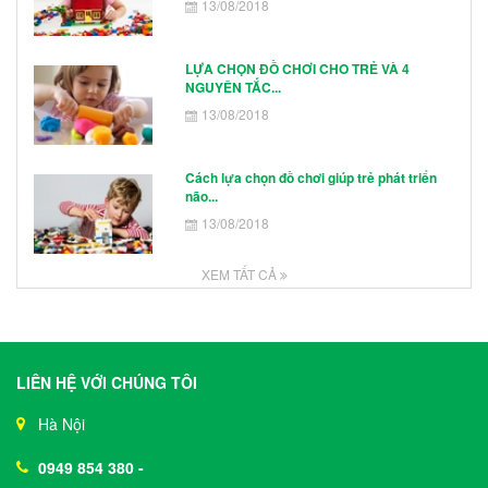
13/08/2018
LỰA CHỌN ĐỒ CHƠI CHO TRẺ VÀ 4
NGUYÊN TẮC...
13/08/2018
Cách lựa chọn đồ chơi giúp trẻ phát triển
não...
13/08/2018
XEM TẤT CẢ
LIÊN HỆ VỚI CHÚNG TÔI
Hà Nội
0949 854 380
-