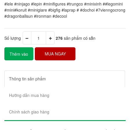
#lele #ninjago #lepin #minifigures #trungco #minixinh ##legomini
#mini#koruit #minigiare #bigfig #laprap # #dochoi #7vienngocrong
#dragonballsun #ironman #decool
Số lượng
276
sản phẩm có sẵn
MUA NGAY
Thêm vào
giỏ hàng
Thông tin sản phẩm
Hưỡng dẫn mua hàng
Chính sách giao hàng