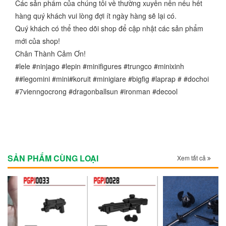
Các sản phẩm của chúng tôi về thường xuyên nên nếu hết
hàng quý khách vui lòng đợi ít ngày hàng sẽ lại có.
Quý khách có thể theo dõi shop để cập nhật các sản phẩm
mới của shop!
Chân Thành Cảm Ơn!
#lele #ninjago #lepin #minifigures #trungco #minixinh
##legomini #mini#koruit #minigiare #bigfig #laprap # #dochoi
#7vienngocrong #dragonballsun #ironman #decool
SẢN PHẨM CÙNG LOẠI
Xem tất cả