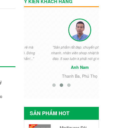
Ý KIẾN KHÁCH HÀNG
vời, rẻ mà
"Sản phẩm rất đẹp. chuyển phát rất
"Rất đẹp. Bé
ái đó. Đóng
nhanh. nhân viên shop nhiệt tình chu
ngày thưởng 
c chắn!..."
đáo. 5 sao luôn k phải nói gì nữa..."
cho khỏi 
Anh Nam
i
Thanh Ba, Phú Thọ
Tiền
ý
go
SẢN PHẨM HOT
Minifigures Đội