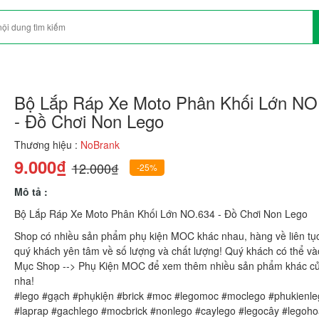
Bộ Lắp Ráp Xe Moto Phân Khối Lớn NO
- Đồ Chơi Non Lego
Thương hiệu :
NoBrank
9.000₫
12.000₫
-25%
Mô tả :
Bộ Lắp Ráp Xe Moto Phân Khối Lớn NO.634 - Đồ Chơi Non Lego
Shop có nhiều sản phẩm phụ kiện MOC khác nhau, hàng về liên tụ
quý khách yên tâm về số lượng và chất lượng! Quý khách có thể v
Mục Shop --> Phụ Kiện MOC để xem thêm nhiều sản phẩm khác c
nha!
#lego #gạch #phụkiện #brick #moc #legomoc #moclego #phukienle
#laprap #gachlego #mocbrick #nonlego #caylego #legocây #legoh