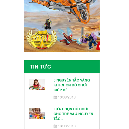
TIN TỨC
5 NGUYÊN TẮC VÀNG
KHI CHỌN ĐỒ CHƠI
GIÚP BÉ...
13/08/2018
LỰA CHỌN ĐỒ CHƠI
CHO TRẺ VÀ 4 NGUYÊN
TẮC...
13/08/2018