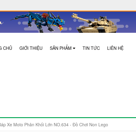
G CHỦ
GIỚI THIỆU
SẢN PHẨM
TIN TỨC
LIÊN HỆ
Ráp Xe Moto Phân Khối Lớn NO.634 - Đồ Chơi Non Lego