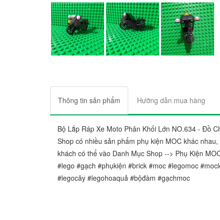
Thông tin sản phẩm
Hưỡng dẫn mua hàng
Bộ Lắp Ráp Xe Moto Phân Khối Lớn NO.634 - Đồ C
Shop có nhiều sản phẩm phụ kiện MOC khác nhau, h
khách có thể vào Danh Mục Shop --> Phụ Kiện MO
#lego #gạch #phụkiện #brick #moc #legomoc #mocl
#legocây #legohoaquả #bộđàm #gạchmoc