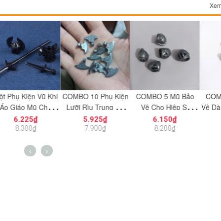
Xem
Kiện Vũ Khí
COMBO 10 Phụ Kiện
COMBO 5 Mũ Bảo
COMBO 5 M
o Mũ Cho
Lưỡi Rìu Trung Cổ
Vệ Cho Hiệp Sĩ
Vệ Dành Cho 
inh Gondor
NO.1716 - Đồ Chơi
Trung Cổ NO.116 Đồ
Lính Trun
225₫
5.925₫
6.150₫
6.150
ản Màu Đen
Lắp Ráp Part 53454
Chơi Lắp Ráp Phụ
NO.1696 Ph
300₫
7.900₫
8.200₫
8.200
- Phụ Kiện
Kiện MOC Tương
Đồ Chơi Lắ
MOC
Thích Part 4503
Tương Thíc
8952