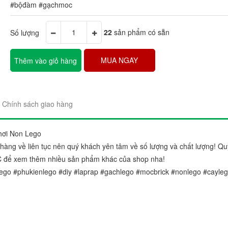
#bộđàm #gạchmoc
Số lượng
22
sản phẩm có sẵn
MUA NGAY
Thêm vào giỏ hàng
"Sản phẩm thì trên cả tuyệt 
đẹp. Ráp lên cái nào thích c
Chính sách giao hàng
gói sản phẩm rất đẹp và chắ
Chị Trang
hơi Non Lego
Cầu Giấy, Hà Nộ
àng về liên tục nên quý khách yên tâm về số lượng và chất lượng! Qu
C để xem thêm nhiều sản phẩm khác của shop nha!
ego #phukienlego #diy #laprap #gachlego #mocbrick #nonlego #cayle