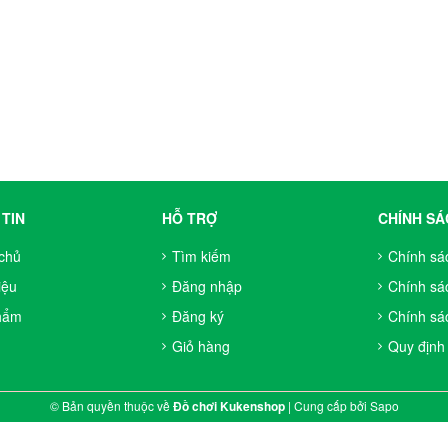
TIN
HỖ TRỢ
CHÍNH SÁ
chủ
Tìm kiếm
Chính sá
iệu
Đăng nhập
Chính sá
hẩm
Đăng ký
Chính sác
Giỏ hàng
Quy định
© Bản quyền thuộc về
Đồ chơi Kukenshop
|
Cung cấp bởi
Sapo