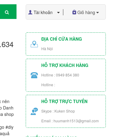
Tài khoản
Giỏ hàng
ĐỊA CHỈ CỬA HÀNG
.634
Hà Nội
HỖ TRỢ KHÁCH HÀNG
Hotline : 0949 854 380
Hotline :
c nên
HỖ TRỢ TRỰC TUYẾN
ào Danh
Skype : Kuken Shop
ủa shop
Email : huumanh1513@gmail.com
go #diy
oaquả