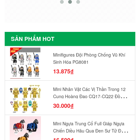
SẢN PHẨM HOT
Minifigures Đội Phòng Chống Vũ Khí
Sinh Hóa PG8081
13.875₫
Mini Nhân Vật Các Vị Thần Trong 12
Cung Hoàng Đạo CQ17-CQ22 Đồ
Chơi Lắp Ráp Mô Hình Yêu Thích
30.000₫
Mini Ngựa Trung Cổ Full Giáp Ngựa
Chiến Diều Hâu Quạ Đen Sư Tử Đỏ
N1003 - N1005 Đồ Chơi Lắp Ráp Mô
16.500₫